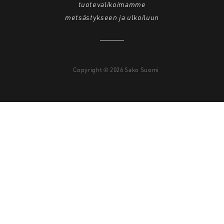
tuotevalikoimamme
metsästykseen ja ulkoiluun
Copyright © 2026 Sako Suomi