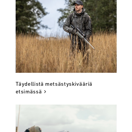
Täydellistä metsästyskivääriä
etsimässä