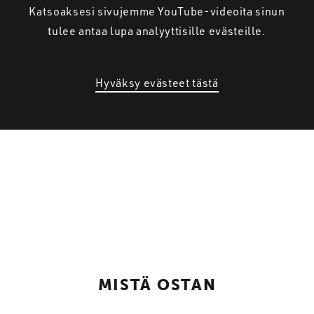
Katsoaksesi sivujemme YouTube-videoita sinun
tulee antaa lupa analyyttisille evästeille.
Hyväksy evästeet tästä
MISTÄ OSTAN