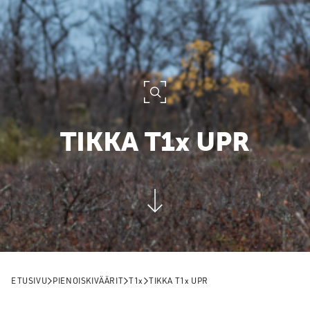
TIKKA
T1x
UPR
ETUSIVU
PIENOISKIVÄÄRIT
T1x
TIKKA
T1x
UPR