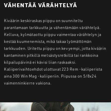
VÄHENTÄÄ VÄRÄHTELYÄ
Kiväärin keskiraskas piippu on suunniteltu
parantamaan tarkkuutta ja vähentämään värähtelyä.
Kelluva, kylmätaottu piippu vaimentaa värähtelyn ja
kestää kuumenemista, mikä takaa lyömättömän
tarkkuuden. Uritettu piippu on kevyempi, jotta kiväärin
kantaminen pitkillä metsästysretkillä tai rankkoina
kilpailupäivinä ei kävisi liian raskaaksi.
Kaliiperivaihtoehdot ulottuvat 223 Rem -kaliiperista
aina 300 Win Mag -kaliiperiin. Piipussa on 5/8x24
vaimenninkierre vakiona.