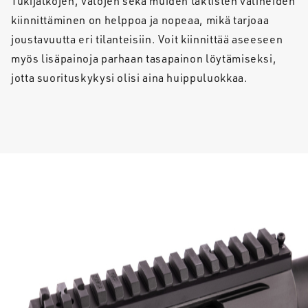
Tukijalkojen, valojen sekä muiden taktisten välineiden
kiinnittäminen on helppoa ja nopeaa, mikä tarjoaa
joustavuutta eri tilanteisiin. Voit kiinnittää aseeseen
myös lisäpainoja parhaan tasapainon löytämiseksi,
jotta suorituskykysi olisi aina huippuluokkaa.