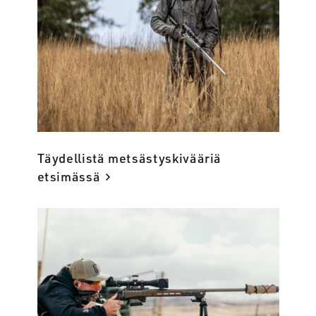
Täydellistä metsästyskivääriä
etsimässä