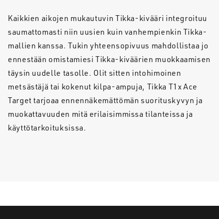
Kaikkien aikojen mukautuvin Tikka-kivääri integroituu
saumattomasti niin uusien kuin vanhempienkin Tikka-
mallien kanssa. Tukin yhteensopivuus mahdollistaa jo
ennestään omistamiesi Tikka-kiväärien muokkaamisen
täysin uudelle tasolle. Olit sitten intohimoinen
metsästäjä tai kokenut kilpa-ampuja, Tikka T1x Ace
Target tarjoaa ennennäkemättömän suorituskyvyn ja
muokattavuuden mitä erilaisimmissa tilanteissa ja
käyttötarkoituksissa.