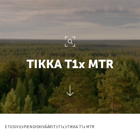
TIKKA
T1x
MTR
ETUSIVU
PIENOISKIVÄÄRIT
T1x
TIKKA
T1x
MTR